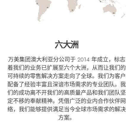
六大洲
万美集团澳大利亚分公司于 2014 年成立，标志
着我们的业务已扩展至六个大洲，从而让我们的
可持续的零售解决方案走向了全球。我们为客户
配备了经验丰富且深谙市场需求的专业团队。我
们的成功离不开我们的高质量产品和我们团队坚
定不移的奉献精神。凭借广泛的业内合作伙伴网
络，我们能够提供满足当今全球市场需求的解决
方案。