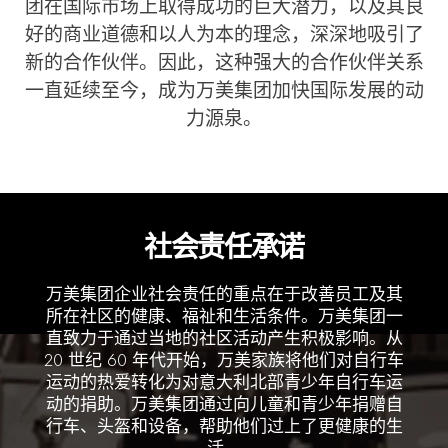
团在国际市场上取得成功的巨大潜力，以及其良
好的商业道德和以人为本的理念，深深地吸引了
新的合作伙伴。因此，这种强大的合作伙伴关系
一直延续至今，成为万美集团加快国际发展的动
力源泉。
社会责任承诺
万美集团企业社会责任的重点在于改善员工及其
所在社区的健康、福祉和生活条件。万美集团一
直致力于通过当地的社区活动产生积极影响。从
20 世纪 60 年代开始，万美家族将他们对自行车
运动的热爱转化为对意大利北部青少年自行车运
动的捐助。万美集团通过向儿童和青少年捐赠自
行车、头盔和设备，帮助他们过上了更健康的生
活。