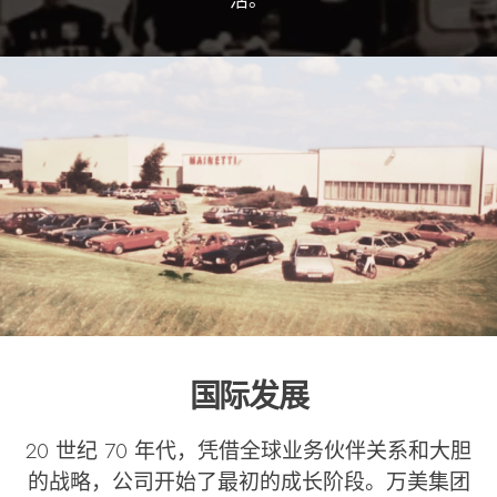
国际发展
20 世纪 70 年代，凭借全球业务伙伴关系和大胆
的战略，公司开始了最初的成长阶段。万美集团