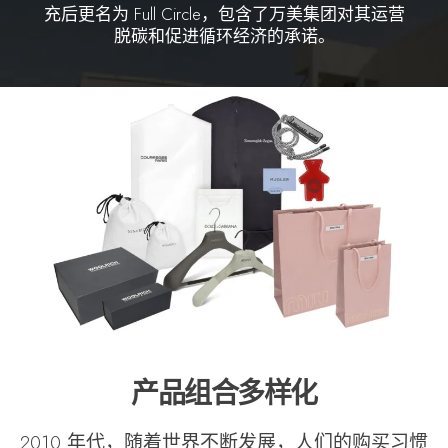
充后更名为 Full Circle，包含了万美集团对其运营
脱碳和促进循环经济的承诺。
产品组合多样化
2010 年代，随着世界不断发展，人们的购买习惯