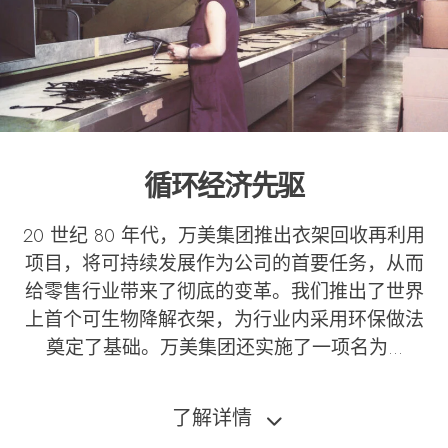
循环经济先驱
20 世纪 80 年代，万美集团推出衣架回收再利用
项目，将可持续发展作为公司的首要任务，从而
给零售行业带来了彻底的变革。我们推出了世界
上首个可生物降解衣架，为行业内采用环保做法
奠定了基础。万美集团还实施了一项名为
...
了解详情