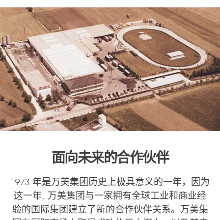
面向未来的合作伙伴
1973 年是万美集团历史上极具意义的一年，因为
这一年, 万美集团与一家拥有全球工业和商业经
验的国际集团建立了新的合作伙伴关系。万美集