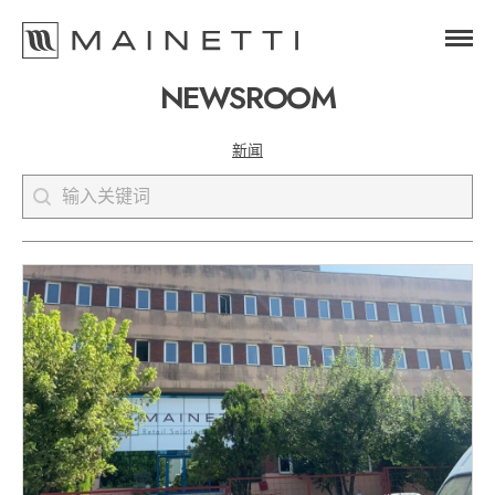
NEWSROOM
News Type
新闻
Keyword
Search content